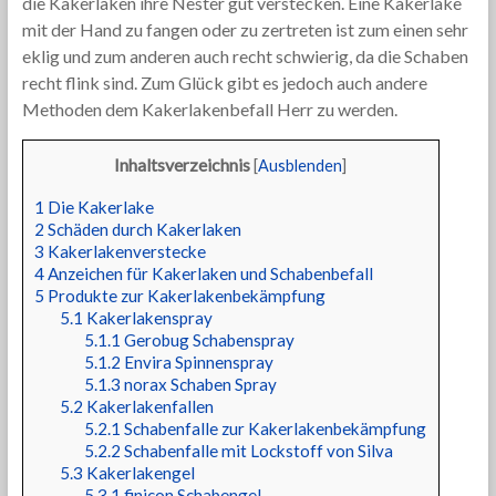
die Kakerlaken ihre Nester gut verstecken. Eine Kakerlake
mit der Hand zu fangen oder zu zertreten ist zum einen sehr
eklig und zum anderen auch recht schwierig, da die Schaben
recht flink sind. Zum Glück gibt es jedoch auch andere
Methoden dem Kakerlakenbefall Herr zu werden.
Inhaltsverzeichnis
[
Ausblenden
]
1
Die Kakerlake
2
Schäden durch Kakerlaken
3
Kakerlakenverstecke
4
Anzeichen für Kakerlaken und Schabenbefall
5
Produkte zur Kakerlakenbekämpfung
5.1
Kakerlakenspray
5.1.1
Gerobug Schabenspray
5.1.2
Envira Spinnenspray
5.1.3
norax Schaben Spray
5.2
Kakerlakenfallen
5.2.1
Schabenfalle zur Kakerlakenbekämpfung
5.2.2
Schabenfalle mit Lockstoff von Silva
5.3
Kakerlakengel
5.3.1
finicon Schabengel